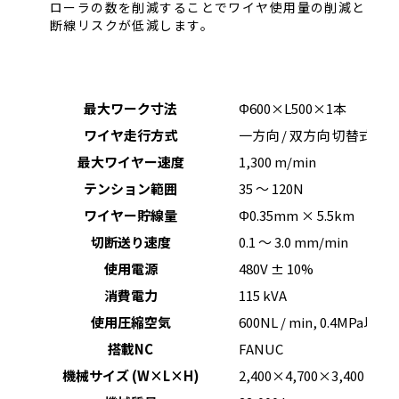
ローラの数を削減することでワイヤ使用量の削減と
断線リスクが低減します。
最大ワーク寸法
Φ600×L500×1本
ワイヤ走行方式
一方向 / 双方向 切替式
最大ワイヤー速度
1,300 m/min
テンション範囲
35 ～ 120N
ワイヤー貯線量
Φ0.35mm × 5.5km
切断送り速度
0.1 ～ 3.0 mm/min
使用電源
480V ± 10%
消費電力
115 kVA
使用圧縮空気
600NL / min, 0.4MPa以上
搭載NC
FANUC
機械サイズ (W×L×H)
2,400×4,700×3,400 mm