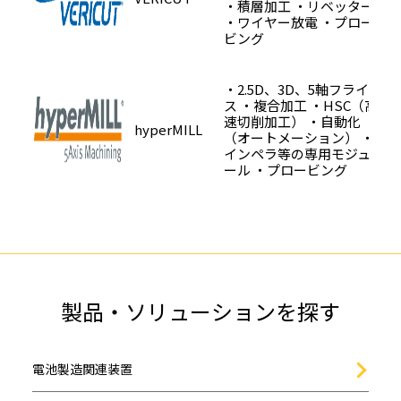
・積層加工
・リベッター
・ワイヤー放電
・プロー
ビング
・2.5D、3D、5軸フライ
ス
・複合加工
・HSC（高
速切削加工）
・自動化
hyperMILL
（オートメーション）
・
インペラ等の専用モジュ
ール
・プロービング
製品・ソリューションを探す
電池製造関連装置