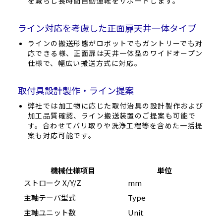
を減らし長時間自動運転をサポートします。
ライン対応を考慮した正面扉天井一体タイプ
ラインの搬送形態がロボットでもガントリーでも対
応できる様、正面扉は天井一体型のワイドオープン
仕様で、幅広い搬送方式に対応。
取付具設計製作・ライン提案
弊社では加工物に応じた取付治具の設計製作および
加工品質確認、ライン搬送装置のご提案も可能で
す。合わせてバリ取りや洗浄工程等を含めた一括提
案も対応可能です。
機械仕様項目
単位
ストローク X/Y/Z
mm
1,
主軸テーパ型式
Type
HSK
主軸ユニット数
Unit
2（ 