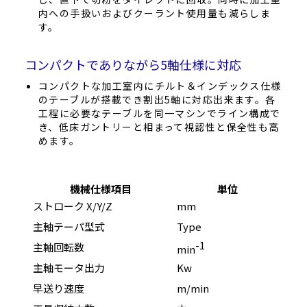
内への手扱いおよびクーラント使用量も減らしま
す。
コンパクトでありながら5軸仕様に対応
コンパクトな加工室内にチルト＆インデックス仕様
のテーブルが搭載でき割出5軸に対応出来ます。各
工程に必要なテーブルを同一マシンでライン構成で
き、低床ガントリーと相まって視認性と保全性も高
めます。
機械仕様項目
単位
ストローク X/Y/Z
mm
500 
主軸テーパ型式
Type
HSK
-1
主軸回転数
200
min
主軸モータ出力
Kw
11 / 
早送り速度
m/min
60