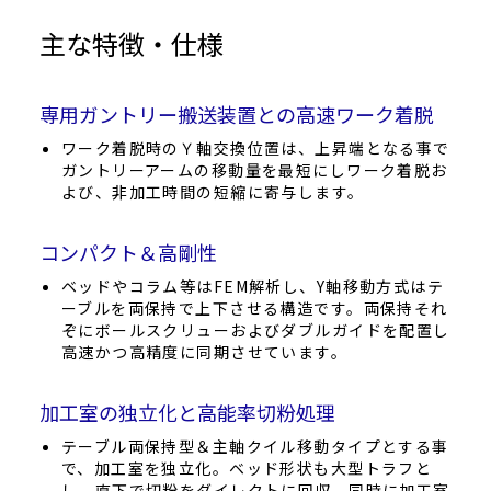
主な特徴・仕様
専用ガントリー搬送装置との高速ワーク着脱
ワーク着脱時のＹ軸交換位置は、上昇端となる事で
ガントリーアームの移動量を最短にしワーク着脱お
よび、非加工時間の短縮に寄与します。
コンパクト＆高剛性
ベッドやコラム等はFEM解析し、Y軸移動方式はテ
ーブルを両保持で上下させる構造です。両保持それ
ぞにボールスクリューおよびダブルガイドを配置し
高速かつ高精度に同期させています。
加工室の独立化と高能率切粉処理
テーブル両保持型＆主軸クイル移動タイプとする事
で、加工室を独立化。ベッド形状も大型トラフと
し、直下で切粉をダイレクトに回収。同時に加工室