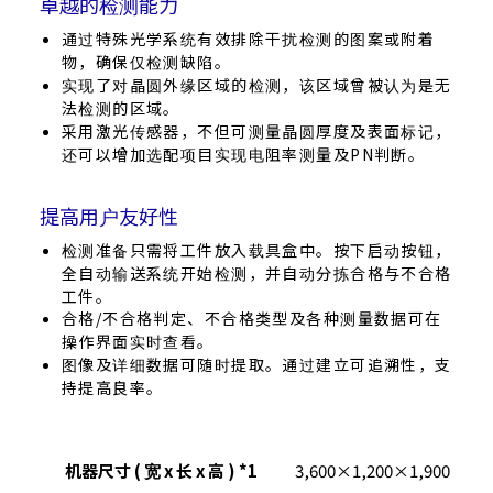
卓越的检测能力
通过特殊光学系统有效排除干扰检测的图案或附着
物，确保仅检测缺陷。
实现了对晶圆外缘区域的检测，该区域曾被认为是无
法检测的区域。
采用激光传感器，不但可测量晶圆厚度及表面标记，
还可以增加选配项目实现电阻率测量及PN判断。
提高用户友好性
检测准备只需将工件放入载具盒中。按下启动按钮，
全自动输送系统开始检测，并自动分拣合格与不合格
工件。
合格/不合格判定、不合格类型及各种测量数据可在
操作界面实时查看。
图像及详细数据可随时提取。通过建立可追溯性，支
持提高良率。
机器尺寸 ( 宽 x 长 x 高 ) *1
3,600×1,200×1,900 mm