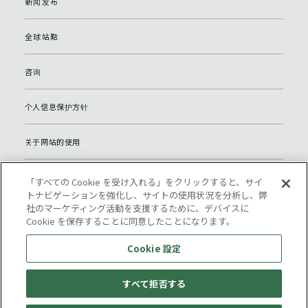
新闻发布
全球站點
咨询
个人信息保护方针
关于网站的使用
隐私保护承诺
「すべての Cookie を受け入れる」をクリックすると、サイ
トナビゲーションを強化し、サイトの使用状況を分析し、弊
社のマーケティング活動を支援するために、デバイスに
网站地图
Cookie を保存することに同意したことになります。
Cookie 設定
Cookie 設定
すべて拒否する
© Komatsu NTC.